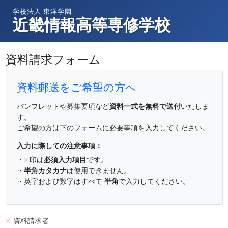
学校法人 東洋学園
近畿情報高等専修学校
資料請求フォーム
資料郵送をご希望の方へ
パンフレットや募集要項など
資料一式を無料で送付
いたしま
す。
ご希望の方は下のフォームに必要事項を入力してください。
入力に際しての注意事項：
・
印は
必須入力項目
です。
※
・
半角カタカナ
は使用できません。
・英字および数字はすべて
半角
で入力してください。
資料請求者
※