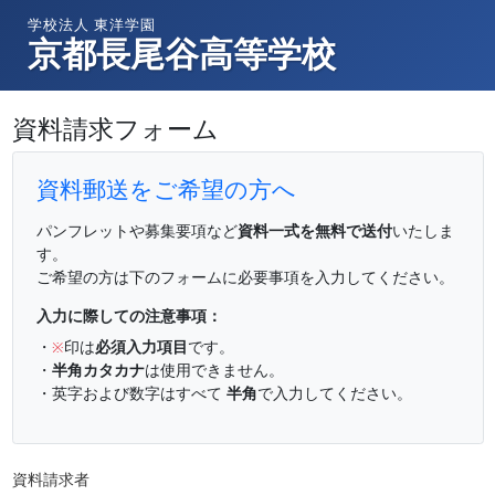
学校法人 東洋学園
京都長尾谷高等学校
資料請求フォーム
資料郵送をご希望の方へ
パンフレットや募集要項など
資料一式を無料で送付
いたしま
す。
ご希望の方は下のフォームに必要事項を入力してください。
入力に際しての注意事項：
・
印は
必須入力項目
です。
※
・
半角カタカナ
は使用できません。
・英字および数字はすべて
半角
で入力してください。
資料請求者