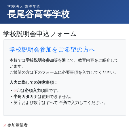
学校法人 東洋学園
長尾谷高等学校
学校説明会申込フォーム
学校説明会参加
をご希望の方へ
本校では
学校説明会参加
等を通じて、教育内容をご紹介して
います。
ご希望の方は下のフォームに必要事項を入力してください。
入力に際しての注意事項：
・
印は
必須入力項目
です。
※
・
半角カタカナ
は使用できません。
・英字および数字はすべて
半角
で入力してください。
参加希望者
※